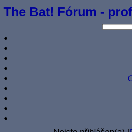
The Bat! Fórum - prof
O
Nejste přihlášen(a) [