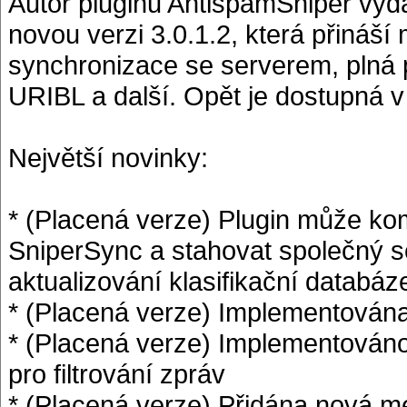
Autor pluginu AntispamSniper vyda
novou verzi 3.0.1.2, která přináš
synchronizace se serverem, plná
URIBL a další. Opět je dostupná v
Největší novinky:
* (Placená verze) Plugin může k
SniperSync a stahovat společný s
aktualizování klasifikační databáz
* (Placená verze) Implementována
* (Placená verze) Implementován
pro filtrování zpráv
* (Placená verze) Přidána nová 