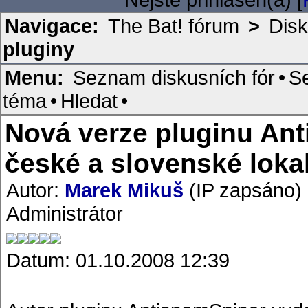
Navigace:
The Bat! fórum
>
Disk
pluginy
Menu:
Seznam diskusních fór
•
S
téma
•
Hledat
•
Nová verze pluginu Ant
české a slovenské loka
Autor:
Marek Mikuš
(IP zapsáno)
Administrátor
Datum: 01.10.2008 12:39