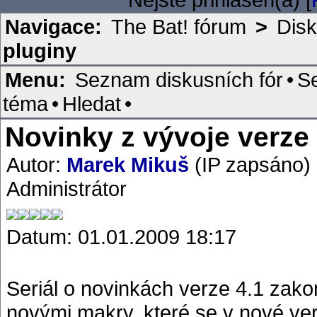
Navigace:
The Bat! fórum
>
Disk
pluginy
Menu:
Seznam diskusních fór
•
S
téma
•
Hledat
•
Novinky z vývoje verze 4
Autor:
Marek Mikuš
(IP zapsáno)
Administrátor
Datum: 01.01.2009 18:17
Seriál o novinkách verze 4.1 zak
novými makry, které se v nové verz