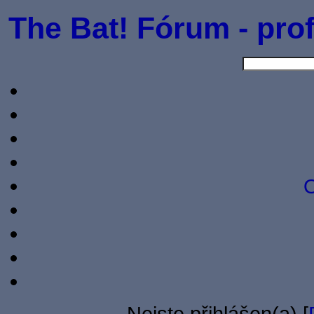
The Bat! Fórum - prof
O
Nejste přihlášen(a) [