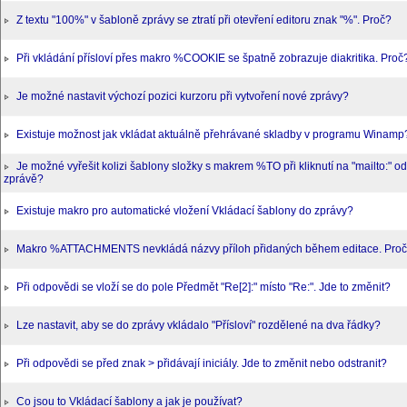
Z textu "100%" v šabloně zprávy se ztratí při otevření editoru znak "%". Proč?
Při vkládání přísloví přes makro %COOKIE se špatně zobrazuje diakritika. Proč
Je možné nastavit výchozí pozici kurzoru při vytvoření nové zprávy?
Existuje možnost jak vkládat aktuálně přehrávané skladby v programu Winamp
Je možné vyřešit kolizi šablony složky s makrem %TO při kliknutí na "mailto:" o
zprávě?
Existuje makro pro automatické vložení Vkládací šablony do zprávy?
Makro %ATTACHMENTS nevkládá názvy příloh přidaných během editace. Pro
Při odpovědi se vloží se do pole Předmět "Re[2]:" místo "Re:". Jde to změnit?
Lze nastavit, aby se do zprávy vkládalo "Přísloví" rozdělené na dva řádky?
Při odpovědi se před znak > přidávají iniciály. Jde to změnit nebo odstranit?
Co jsou to Vkládací šablony a jak je používat?