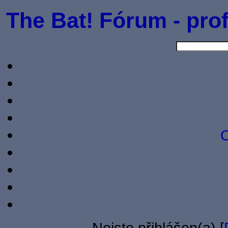
The Bat! Fórum - prof
O
Nejste přihlášen(a) [