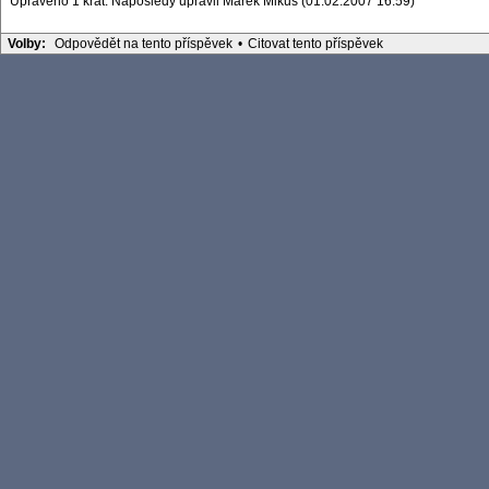
Upraveno 1 krát. Naposledy upravil Marek Mikuš (01.02.2007 16:59)
Volby:
Odpovědět na tento příspěvek
•
Citovat tento příspěvek