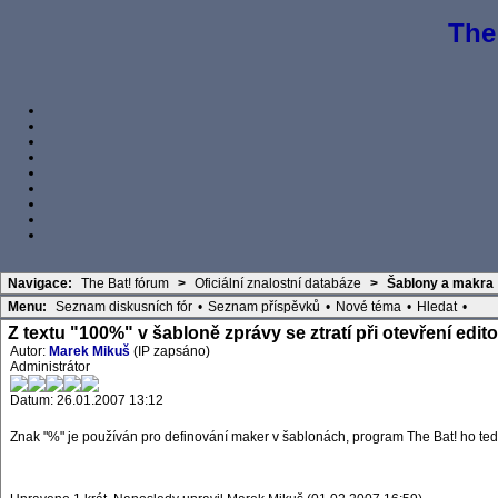
The
Navigace:
The Bat! fórum
>
Oficiální znalostní databáze
>
Šablony a makra
Menu:
Seznam diskusních fór
•
Seznam příspěvků
•
Nové téma
•
Hledat
•
Z textu "100%" v šabloně zprávy se ztratí při otevření edi
Autor:
Marek Mikuš
(IP zapsáno)
Administrátor
Datum: 26.01.2007 13:12
Znak "%" je používán pro definování maker v šablonách, program The Bat! ho te