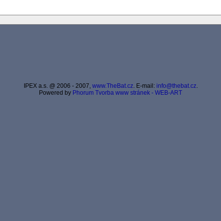
IPEX a.s. @ 2006 - 2007,
www.TheBat.cz
. E-mail:
info@thebat.cz
.
Powered by
Phorum
Tvorba www stránek - WEB-ART