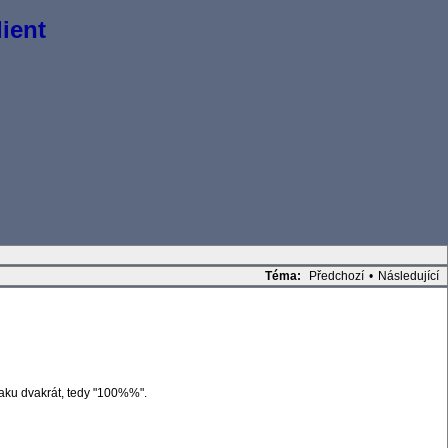
ient
Téma:
Předchozí
•
Následující
naku dvakrát, tedy "100%%".