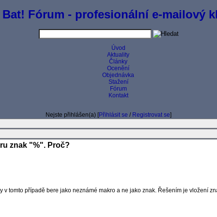
 Bat! Fórum - profesionální e-mailový kl
Úvod
Aktuality
Články
Ocenění
Objednávka
Stažení
Fórum
Kontakt
Nejste přihlášen(a) [
Přihlásit se
/
Registrovat se
]
toru znak "%". Proč?
dy v tomto případě bere jako neznámé makro a ne jako znak. Řešením je vložení z