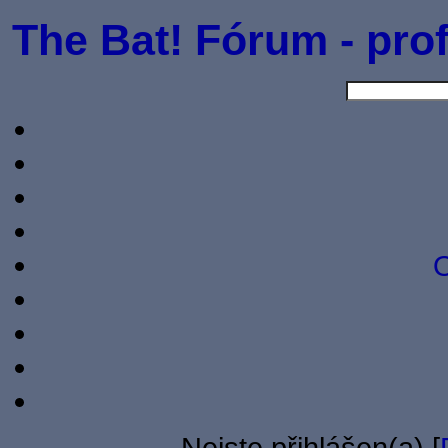
The Bat! Fórum - prof
O
Nejste přihlášen(a) [