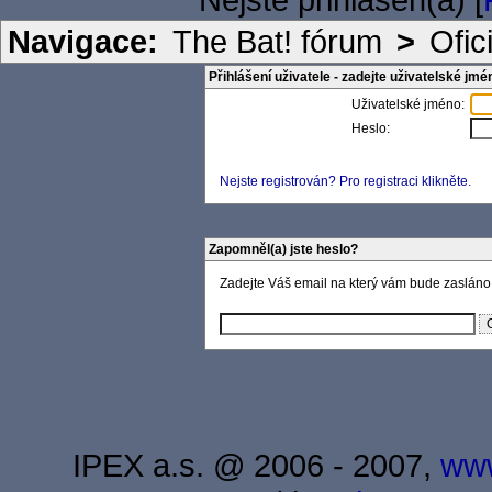
Navigace:
The Bat! fórum
>
Ofic
Přihlášení uživatele - zadejte uživatelské jmé
Uživatelské jméno:
Heslo:
Nejste registrován? Pro registraci klikněte.
Zapomněl(a) jste heslo?
Zadejte Váš email na který vám bude zasláno
IPEX a.s. @ 2006 - 2007,
www