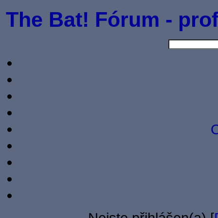
The Bat! Fórum - prof
O
Nejste přihlášen(a) [