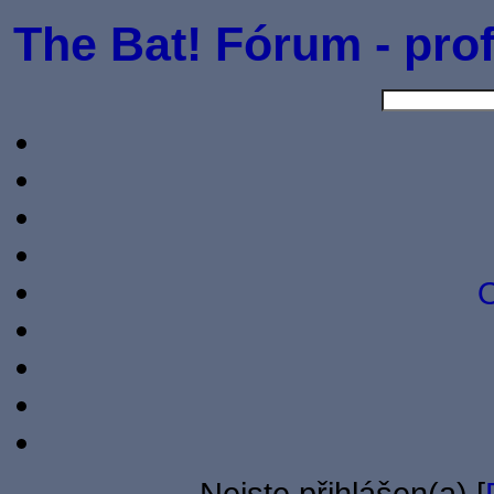
The Bat! Fórum - prof
O
Nejste přihlášen(a) [