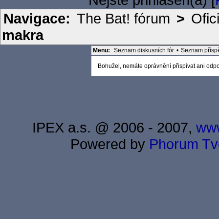
Navigace:
The Bat! fórum
>
Ofic
makra
Menu:
Seznam diskusních fór
•
Seznam přísp
Bohužel, nemáte oprávnění přispívat ani odpov
IPEX a.s. @ 2006 - 2007,
www
Powered by
Phorum
Tv