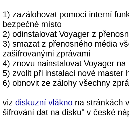
1) zazálohovat pomocí interní fu
bezpečné místo
2) odinstalovat Voyager z přenos
3) smazat z přenosného média vš
zašifrovanými zprávami
4) znovu nainstalovat Voyager n
5) zvolit při instalaci nové master 
6) obnovit ze zálohy všechny zpr
viz
diskuzní vlákno
na stránkách v
šifrování dat na disku" v české 