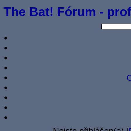
The Bat! Fórum - prof
O
Nejste přihlášen(a) [