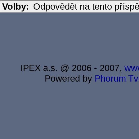
Volby:
Odpovědět na tento přísp
IPEX a.s. @ 2006 - 2007,
www
Powered by
Phorum
Tv