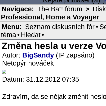
Navigace:
The Bat! fórum
>
Disk
Professional, Home a Voyager
Menu:
Seznam diskusních fór
•
S
téma
•
Hledat
•
Změna hesla u verze V
Autor:
BigSandy
(IP zapsáno)
Netopýr nováček
Datum: 31.12.2012 07:35
Zdravím, da se nějak změnit heslo