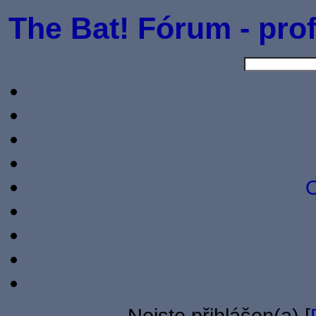
The Bat! Fórum - prof
O
Nejste přihlášen(a) [