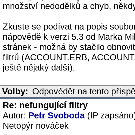
množství nedodělků a chyb, někd
Zkuste se podívat na popis soubor
nápovědě k verzi 5.3 od Marka Mik
stránek - možná by stačilo obnovit 
filtrů (ACCOUNT.ERB, ACCOUNT.SRB
ještě nějaký další).
Volby:
Odpovědět na tento přísp
Re: nefungující filtry
Autor:
Petr Svoboda
(IP zapsáno
Netopýr nováček