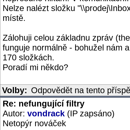
Nelze nalézt složku "\\prodej\Inbo
místě.
Zálohuji celou základnu zpráv (the
funguje normálně - bohužel nám a
170 složkách.
Poradí mi někdo?
Volby:
Odpovědět na tento přísp
Re: nefungující filtry
Autor:
vondrack
(IP zapsáno)
Netopýr nováček