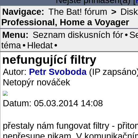
Navigace:
The Bat! fórum
>
Disk
Professional, Home a Voyager
Menu:
Seznam diskusních fór
•
S
téma
•
Hledat
•
nefungující filtry
Autor:
Petr Svoboda
(IP zapsáno
Netopýr nováček
Datum: 05.03.2014 14:08
přestaly nám fungovat filtry - přit
nepřesune nikam. V komunikačním 