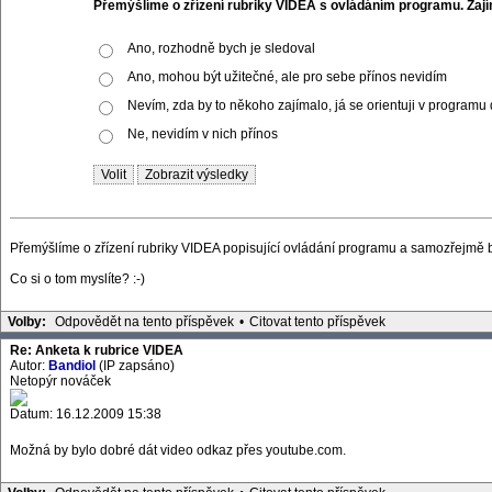
Přemýšlíme o zřízení rubriky VIDEA s ovládáním programu. Zaj
Ano, rozhodně bych je sledoval
Ano, mohou být užitečné, ale pro sebe přínos nevidím
Nevím, zda by to někoho zajímalo, já se orientuji v programu
Ne, nevidím v nich přínos
Přemýšlíme o zřízení rubriky VIDEA popisující ovládání programu a samozřejmě by
Co si o tom myslíte? :-)
Volby:
Odpovědět na tento příspěvek
•
Citovat tento příspěvek
Re: Anketa k rubrice VIDEA
Autor:
Bandiol
(IP zapsáno)
Netopýr nováček
Datum: 16.12.2009 15:38
Možná by bylo dobré dát video odkaz přes youtube.com.