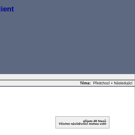
ient
Téma:
Předchozí
•
Následující
přijato 48 hlasů
Všichni návštěvníci mohou volit