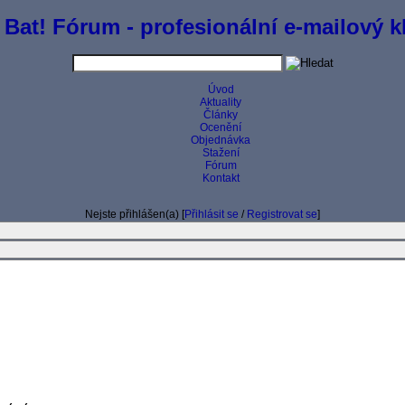
 Bat! Fórum - profesionální e-mailový kl
Úvod
Aktuality
Články
Ocenění
Objednávka
Stažení
Fórum
Kontakt
Nejste přihlášen(a) [
Přihlásit se
/
Registrovat se
]