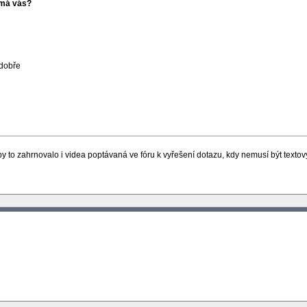
ímá vás?
 dobře
 to zahrnovalo i videa poptávaná ve fóru k vyřešení dotazu, kdy nemusí být textov