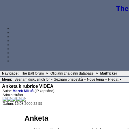
The
Navigace:
The Bat! fórum
>
Oficiální znalostní databáze
>
MailTicker
Menu:
Seznam diskusních fór
•
Seznam příspěvků
•
Nové téma
•
Hledat
•
Anketa k rubrice VIDEA
Autor:
Marek Mikuš
(IP zapsáno)
Administrátor
Datum: 16.08.2009 22:55
Anketa