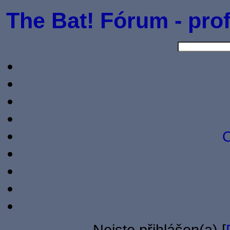
The Bat! Fórum - prof
O
Nejste přihlášen(a) [