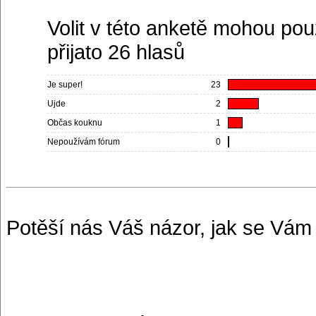
Volit v této anketě mohou pou
přijato 26 hlasů
Je super!
23
Ujde
2
Občas kouknu
1
Nepoužívám fórum
0
Potěší nás Váš názor, jak se Vám 