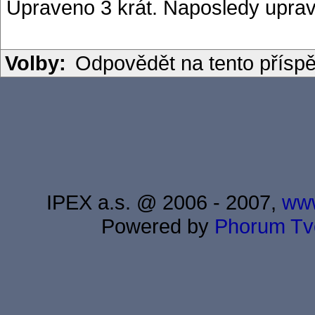
Upraveno 3 krát. Naposledy uprav
Volby:
Odpovědět na tento přísp
IPEX a.s. @ 2006 - 2007,
www
Powered by
Phorum
Tv