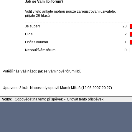
Jak se Vám líbí fórum?
Volit v této anketě mohou pouze zaregistrovaní uživatelé.
přijato 26 hlasů
Je super!
23
Ujde
2
Občas kouknu
1
Nepoužívám fórum
0
Potěší nás Váš názor, jak se Vám nové fórum líbí.
Upraveno 3 krát. Naposledy upravil Marek Mikuš (12.03.2007 20:27)
Volby:
Odpovědět na tento příspěvek
•
Citovat tento příspěvek