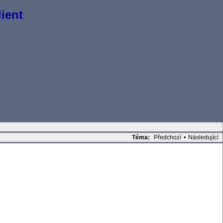
ient
Téma:
Předchozí
•
Následující