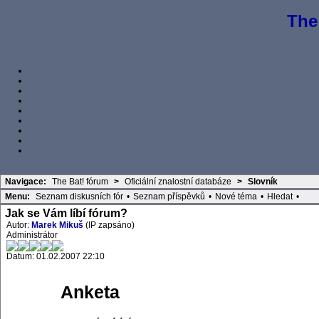
The
Navigace:
The Bat! fórum
>
Oficiální znalostní databáze
>
Slovník
Menu:
Seznam diskusních fór
•
Seznam příspěvků
•
Nové téma
•
Hledat
•
Jak se Vám líbí fórum?
Autor:
Marek Mikuš
(IP zapsáno)
Administrátor
Datum: 01.02.2007 22:10
Anketa