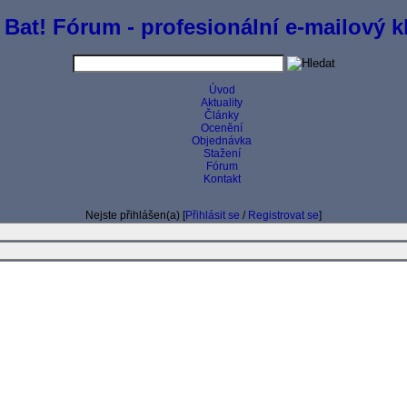
 Bat! Fórum - profesionální e-mailový kl
Úvod
Aktuality
Články
Ocenění
Objednávka
Stažení
Fórum
Kontakt
Nejste přihlášen(a) [
Přihlásit se
/
Registrovat se
]