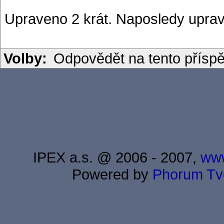
Upraveno 2 krát. Naposledy uprav
Volby:
Odpovědět na tento přísp
IPEX a.s. @ 2006 - 2007,
www
Powered by
Phorum
Tv