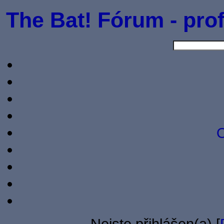
The Bat! Fórum - prof
O
Nejste přihlášen(a) [