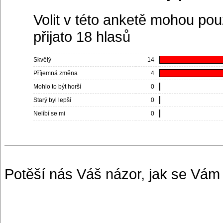
Volit v této anketě mohou pou
přijato 18 hlasů
Skvělý
14
Příjemná změna
4
Mohlo to být horší
0
Starý byl lepší
0
Nelíbí se mi
0
Potěší nás Váš názor, jak se Vám n