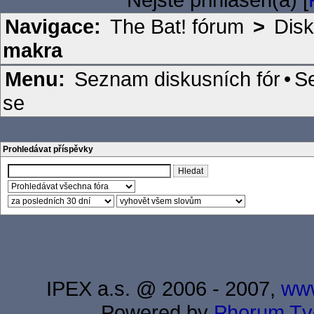
Navigace:
The Bat! fórum
>
Disk
makra
Menu:
Seznam diskusních fór
•
S
se
Prohledávat příspěvky
IPEX a.s. @ 2006 - 2007,
www
Powered by
Phorum
Tv