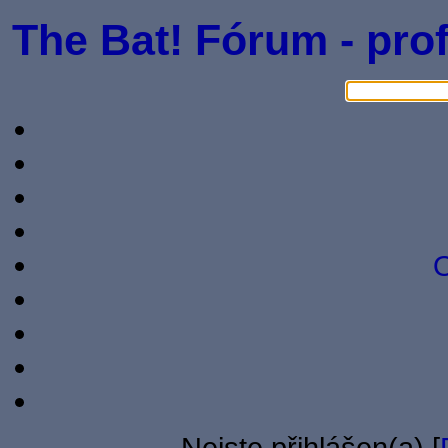
The Bat! Fórum - prof
O
Nejste přihlášen(a) [