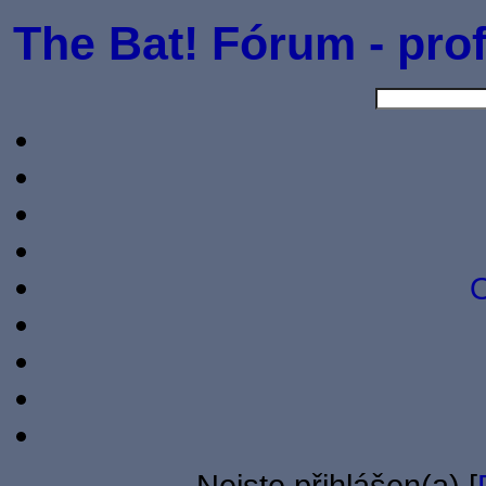
The Bat! Fórum - prof
O
Nejste přihlášen(a) [