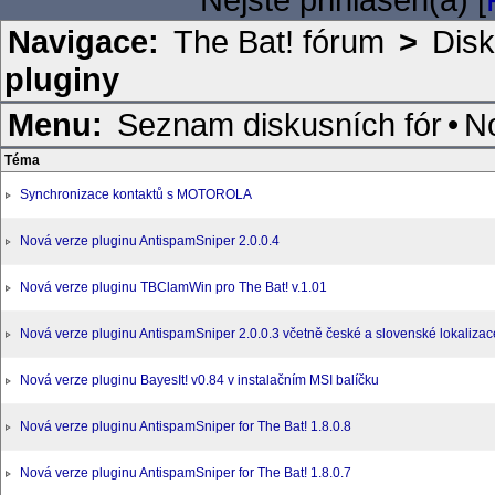
Navigace:
The Bat! fórum
>
Disk
pluginy
Menu:
Seznam diskusních fór
•
N
Téma
Synchronizace kontaktů s MOTOROLA
Nová verze pluginu AntispamSniper 2.0.0.4
Nová verze pluginu TBClamWin pro The Bat! v.1.01
Nová verze pluginu AntispamSniper 2.0.0.3 včetně české a slovenské lokalizac
Nová verze pluginu BayesIt! v0.84 v instalačním MSI balíčku
Nová verze pluginu AntispamSniper for The Bat! 1.8.0.8
Nová verze pluginu AntispamSniper for The Bat! 1.8.0.7