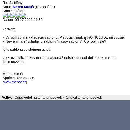
Re: Šablóny
Autor:
Marek Mikuš
(IP zapsáno)
Administrátor
Datum: 05.07.2012 16:36
Zdravím,
> Vytvoril som si vkladaciu šablónu. Pri použití makra %QINCLUDE mi vypíše:
> Neviem nájsť vkladaciu šablónu "názov šablóny". Čo robím zle?
je to sablona ve stejnem uctu?
jaky rozlisujici nazev ma tato sablona? nejspis nesedi definice v makru s
timto nazvem.
--
Marek Mikuš
Správce konference
[
www.thebat.cz
]
Volby:
Odpovědět na tento příspěvek
•
Citovat tento příspěvek