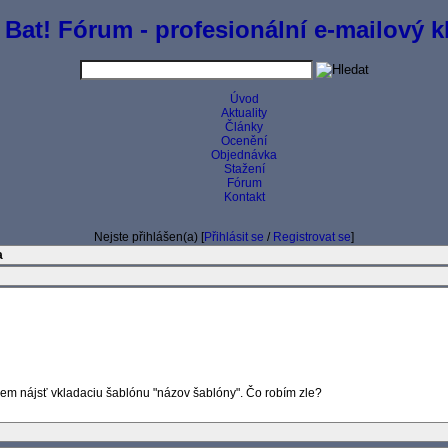
 Bat! Fórum - profesionální e-mailový kl
Úvod
Aktuality
Články
Ocenění
Objednávka
Stažení
Fórum
Kontakt
Nejste přihlášen(a) [
Přihlásit se
/
Registrovat se
]
a
iem nájsť vkladaciu šablónu "názov šablóny". Čo robím zle?