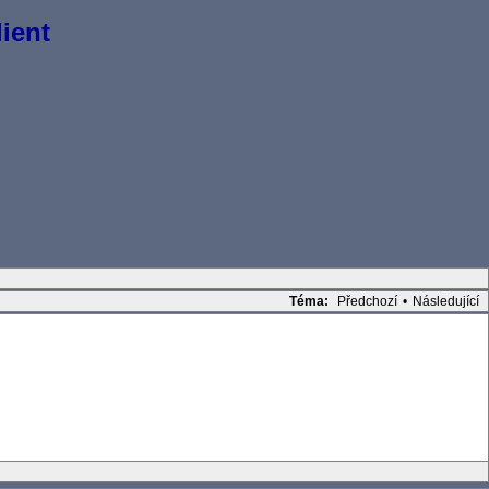
ient
Téma:
Předchozí
•
Následující