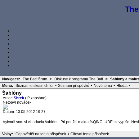
The
Navigace:
The Bat! fórum
>
Diskuse k programu The Bat!
>
Šablony a makr
Menu:
Seznam diskusních fór
•
Seznam příspěvků
•
Nové téma
•
Hledat
•
Šablóny
Autor:
Shrek
(IP zapsáno)
Netopýr nováček
Datum: 13.05.2012 19:27
Vytvoril som si vkladaciu šablónu. Pri použití makra %QINCLUDE mi vypíše: Nev
Volby:
Odpovědět na tento příspěvek
•
Citovat tento příspěvek