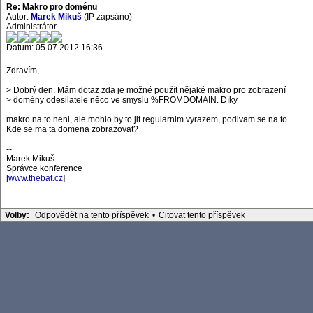
Re: Makro pro doménu
Autor:
Marek Mikuš
(IP zapsáno)
Administrátor
Datum: 05.07.2012 16:36
Zdravím,
> Dobrý den. Mám dotaz zda je možné použít nějaké makro pro zobrazení
> domény odesilatele něco ve smyslu %FROMDOMAIN. Díky
makro na to neni, ale mohlo by to jit regularnim vyrazem, podivam se na to.
Kde se ma ta domena zobrazovat?
--
Marek Mikuš
Správce konference
[
www.thebat.cz
]
Volby:
Odpovědět na tento příspěvek
•
Citovat tento příspěvek