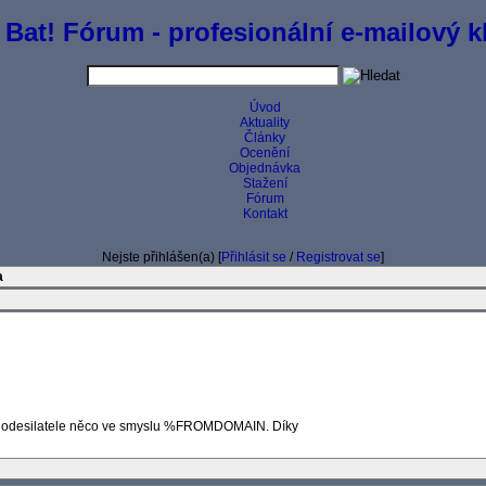
 Bat! Fórum - profesionální e-mailový kl
Úvod
Aktuality
Články
Ocenění
Objednávka
Stažení
Fórum
Kontakt
Nejste přihlášen(a) [
Přihlásit se
/
Registrovat se
]
a
y odesilatele něco ve smyslu %FROMDOMAIN. Díky