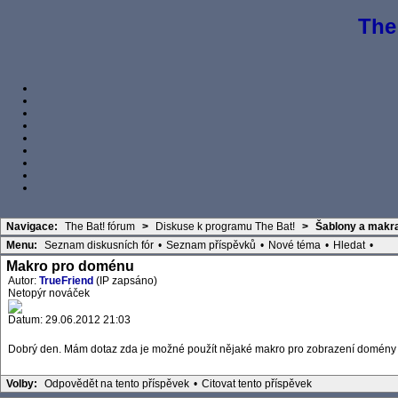
The
Navigace:
The Bat! fórum
>
Diskuse k programu The Bat!
>
Šablony a makr
Menu:
Seznam diskusních fór
•
Seznam příspěvků
•
Nové téma
•
Hledat
•
Makro pro doménu
Autor:
TrueFriend
(IP zapsáno)
Netopýr nováček
Datum: 29.06.2012 21:03
Dobrý den. Mám dotaz zda je možné použít nějaké makro pro zobrazení domén
Volby:
Odpovědět na tento příspěvek
•
Citovat tento příspěvek