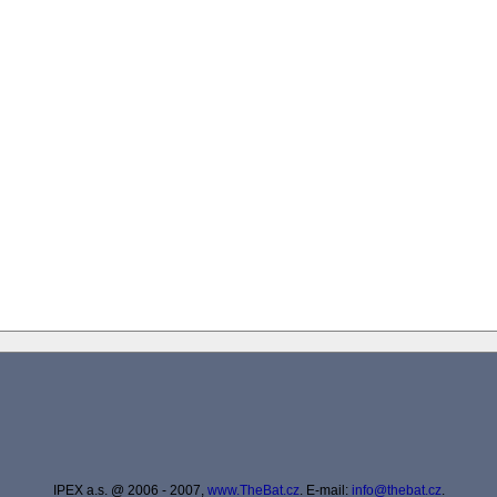
IPEX a.s. @ 2006 - 2007,
www.TheBat.cz
. E-mail:
info@thebat.cz
.