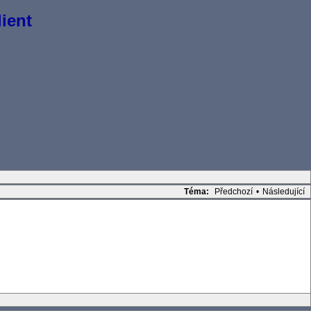
ient
Téma:
Předchozí
•
Následující