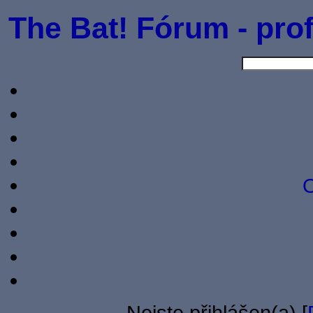
The Bat! Fórum - prof
O
Nejste přihlášen(a) [