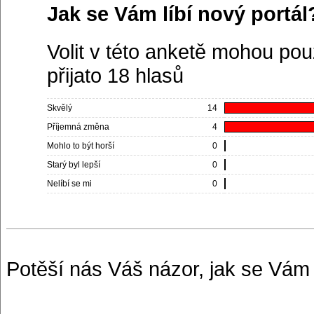
Jak se Vám líbí nový portál
Volit v této anketě mohou pou
přijato 18 hlasů
Skvělý
14
Příjemná změna
4
Mohlo to být horší
0
Starý byl lepší
0
Nelíbí se mi
0
Potěší nás Váš názor, jak se Vám n