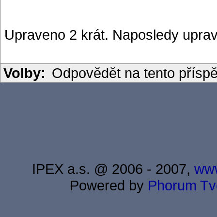
Upraveno 2 krát. Naposledy uprav
Volby:
Odpovědět na tento přísp
IPEX a.s. @ 2006 - 2007,
www
Powered by
Phorum
Tv