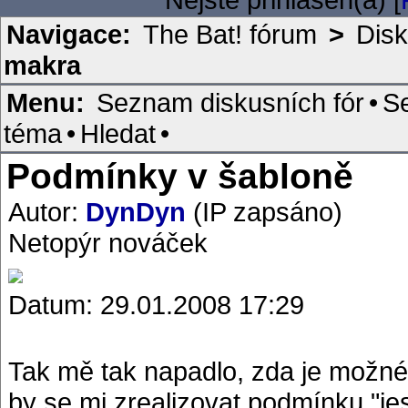
Navigace:
The Bat! fórum
>
Disk
makra
Menu:
Seznam diskusních fór
•
S
téma
•
Hledat
•
Podmínky v šabloně
Autor:
DynDyn
(IP zapsáno)
Netopýr nováček
Datum: 29.01.2008 17:29
Tak mě tak napadlo, zda je možné
by se mi zrealizovat podmínku "jes