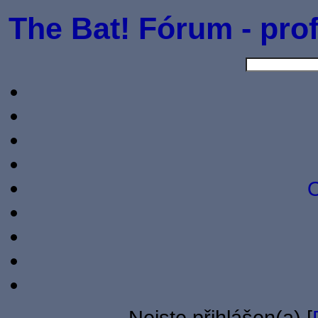
The Bat! Fórum - prof
O
Nejste přihlášen(a) [