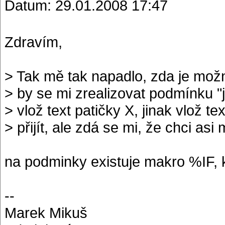
Datum: 29.01.2008 17:47
Zdravím,
> Tak mě tak napadlo, zda je mož
> by se mi zrealizovat podmínku "j
> vlož text patičky X, jinak vlož te
> přijít, ale zdá se mi, že chci asi 
na podminky existuje makro %IF, 
--
Marek Mikuš