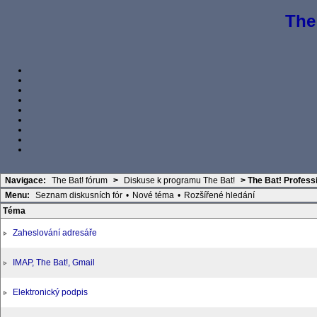
The
Navigace:
The Bat! fórum
>
Diskuse k programu The Bat!
>
The Bat! Profess
Menu:
Seznam diskusních fór
•
Nové téma
•
Rozšířené hledání
Téma
Zaheslování adresáře
IMAP, The Bat!, Gmail
Elektronický podpis