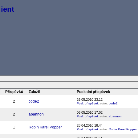
ient
í
Příspěvků
Založil
Poslední příspěvek
26.05.2010 23:12
2
code2
Posl. příspěvek
autor:
code2
06.05.2010 17:02
2
abannon
Posl. příspěvek
autor:
abannon
28.04.2010 18:44
1
Robin Karel Popper
Posl. příspěvek
autor:
Robin Karel Popper