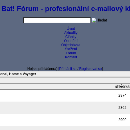
 Bat! Fórum - profesionální e-mailový kl
Úvod
Aktuality
Články
Ocenění
Objednávka
Stažení
Fórum
Kontakt
Nejste přihlášen(a) [
Přihlásit se
/
Registrovat se
]
ional, Home a Voyager
shlédnut
2974
2362
2909