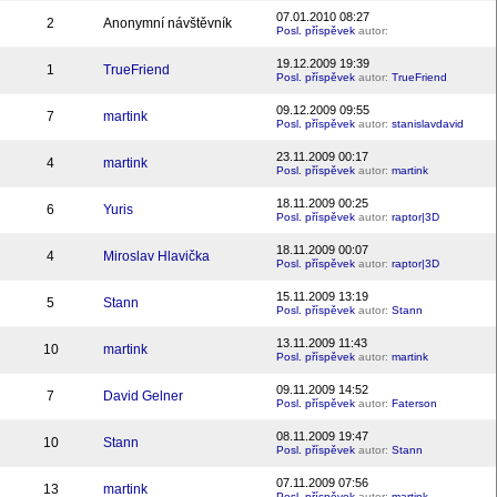
07.01.2010 08:27
2
Anonymní návštěvník
Posl. příspěvek
autor:
19.12.2009 19:39
1
TrueFriend
Posl. příspěvek
autor:
TrueFriend
09.12.2009 09:55
7
martink
Posl. příspěvek
autor:
stanislavdavid
23.11.2009 00:17
4
martink
Posl. příspěvek
autor:
martink
18.11.2009 00:25
6
Yuris
Posl. příspěvek
autor:
raptor|3D
18.11.2009 00:07
4
Miroslav Hlavička
Posl. příspěvek
autor:
raptor|3D
15.11.2009 13:19
5
Stann
Posl. příspěvek
autor:
Stann
13.11.2009 11:43
10
martink
Posl. příspěvek
autor:
martink
09.11.2009 14:52
7
David Gelner
Posl. příspěvek
autor:
Faterson
08.11.2009 19:47
10
Stann
Posl. příspěvek
autor:
Stann
07.11.2009 07:56
13
martink
Posl. příspěvek
autor:
martink