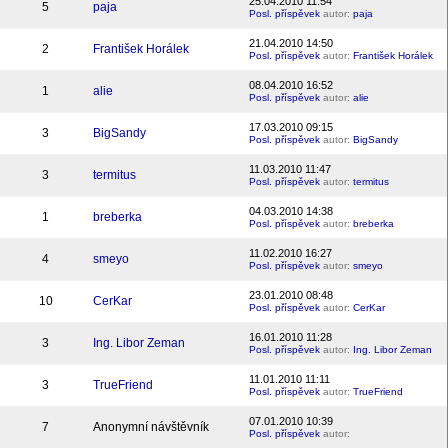
25.04.2010 11:54
5
paja
Posl. příspěvek
autor:
paja
21.04.2010 14:50
2
František Horálek
Posl. příspěvek
autor:
František Horálek
08.04.2010 16:52
1
alie
Posl. příspěvek
autor:
alie
17.03.2010 09:15
3
BigSandy
Posl. příspěvek
autor:
BigSandy
11.03.2010 11:47
3
termitus
Posl. příspěvek
autor:
termitus
04.03.2010 14:38
1
breberka
Posl. příspěvek
autor:
breberka
11.02.2010 16:27
4
smeyo
Posl. příspěvek
autor:
smeyo
23.01.2010 08:48
10
CerKar
Posl. příspěvek
autor:
CerKar
16.01.2010 11:28
3
Ing. Libor Zeman
Posl. příspěvek
autor:
Ing. Libor Zeman
11.01.2010 11:11
3
TrueFriend
Posl. příspěvek
autor:
TrueFriend
07.01.2010 10:39
7
Anonymní návštěvník
Posl. příspěvek
autor: